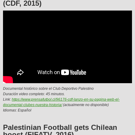
(CDF, 2015)
Documental histórico sobre el Club Deportivo Palestino
Duración video completo: 45 minutos.
Link:
https://www.prensafutbol.cl/96176-cdf-lanzo-en-su-pagina-web-el-
documental-clubes-nuestra-historia/
(actualmente no disponible)
Idiomas: Español
Palestinian Football gets Chilean
boost (FIFATV, 2016)