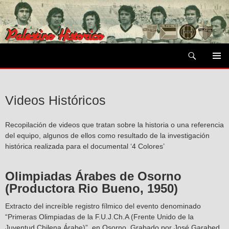
Saltar
al
contenido
Buscar
MENÚ
PRIMAR
Videos Históricos
Recopilación de videos que tratan sobre la historia o una referencia
del equipo, algunos de ellos como resultado de la investigación
histórica realizada para el documental ‘4 Colores’
Olimpiadas Árabes de Osorno
(Productora Rio Bueno, 1950)
Extracto del increíble registro fílmico del evento denominado
“Primeras Olimpiadas de la F.U.J.Ch.A (Frente Unido de la
Juventud Chilena Árabe)”, en Osorno. Grabado por José Garabed