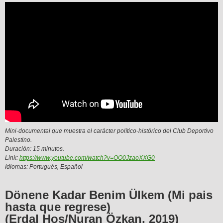
Mini-documental que muestra el carácter político-histórico del Club Deportivo
Palestino.
Duración: 15 minutos.
Link:
https://www.youtube.com/watch?v=OO0JzaoXXG0
Idiomas: Portugués, Español
Dönene Kadar Benim Ülkem (Mi pais
hasta que regrese)
(Erdal Hoş/Nuran Özkan, 2019)