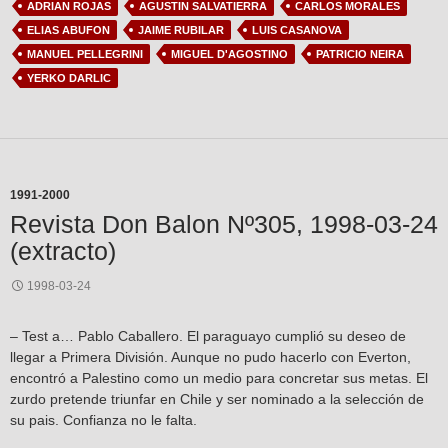
ADRIAN ROJAS
AGUSTIN SALVATIERRA
CARLOS MORALES
ELIAS ABUFON
JAIME RUBILAR
LUIS CASANOVA
MANUEL PELLEGRINI
MIGUEL D'AGOSTINO
PATRICIO NEIRA
YERKO DARLIC
1991-2000
Revista Don Balon Nº305, 1998-03-24
(extracto)
1998-03-24
– Test a… Pablo Caballero. El paraguayo cumplió su deseo de
llegar a Primera División. Aunque no pudo hacerlo con Everton,
encontró a Palestino como un medio para concretar sus metas. El
zurdo pretende triunfar en Chile y ser nominado a la selección de
su pais. Confianza no le falta.