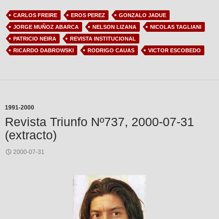
CARLOS FREIRE
EROS PEREZ
GONZALO JADUE
JORGE MUÑOZ ABARCA
NELSON LIZANA
NICOLAS TAGLIANI
PATRICIO NEIRA
REVISTA INSTITUCIONAL
RICARDO DABROWSKI
RODRIGO CAUAS
VICTOR ESCOBEDO
1991-2000
Revista Triunfo Nº737, 2000-07-31
(extracto)
2000-07-31