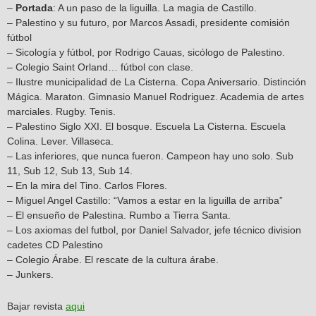
–
Portada
: A un paso de la liguilla. La magia de Castillo.
– Palestino y su futuro, por Marcos Assadi, presidente comisión
fútbol
– Sicología y fútbol, por Rodrigo Cauas, sicólogo de Palestino.
– Colegio Saint Orland… fútbol con clase.
– Ilustre municipalidad de La Cisterna. Copa Aniversario. Distinción
Mágica. Maraton. Gimnasio Manuel Rodriguez. Academia de artes
marciales. Rugby. Tenis.
– Palestino Siglo XXI. El bosque. Escuela La Cisterna. Escuela
Colina. Lever. Villaseca.
– Las inferiores, que nunca fueron. Campeon hay uno solo. Sub
11, Sub 12, Sub 13, Sub 14.
– En la mira del Tino. Carlos Flores.
– Miguel Angel Castillo: “Vamos a estar en la liguilla de arriba”
– El ensueño de Palestina. Rumbo a Tierra Santa.
– Los axiomas del futbol, por Daniel Salvador, jefe técnico division
cadetes CD Palestino
– Colegio Árabe. El rescate de la cultura árabe.
– Junkers.
Bajar revista
aqui