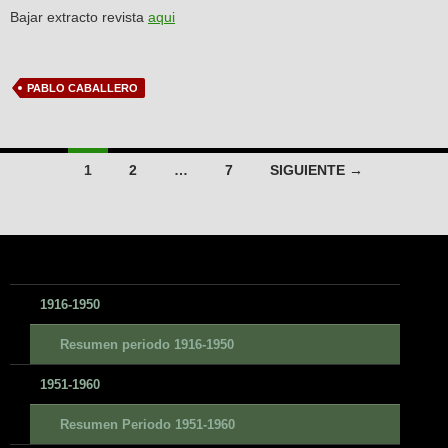
Bajar extracto revista
aqui
PABLO CABALLERO
Navegación
1
2
…
7
SIGUIENTE →
de
entradas
1916-1950
Resumen periodo 1916-1950
1951-1960
Resumen Periodo 1951-1960