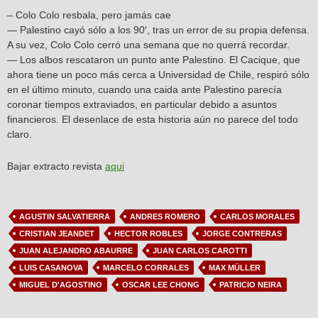
– Colo Colo resbala, pero jamás cae
— Palestino cayó sólo a los 90′, tras un error de su propia defensa.
A su vez, Colo Colo cerró una semana que no querrá recordar.
— Los albos rescataron un punto ante Palestino. El Cacique, que
ahora tiene un poco más cerca a Universidad de Chile, respiró sólo
en el último minuto, cuando una caida ante Palestino parecía
coronar tiempos extraviados, en particular debido a asuntos
financieros. El desenlace de esta historia aún no parece del todo
claro.
Bajar extracto revista
aqui
AGUSTIN SALVATIERRA
ANDRES ROMERO
CARLOS MORALES
CRISTIAN JEANDET
HECTOR ROBLES
JORGE CONTRERAS
JUAN ALEJANDRO ABAURRE
JUAN CARLOS CAROTTI
LUIS CASANOVA
MARCELO CORRALES
MAX MÜLLER
MIGUEL D'AGOSTINO
OSCAR LEE CHONG
PATRICIO NEIRA