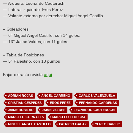
— Arquero: Leonardo Cauteruchi
— Lateral izquierdo: Eros Perez
— Volante externo por derecha: Miguel Angel Castillo
– Goleadores
— 6° Miguel Angel Castillo, con 14 goles.
— 13° Jaime Valdes, con 11 goles.
– Tabla de Posiciones
— 5° Palestino, con 13 puntos
Bajar extracto revista
aqui
ADRIAN ROJAS
ANGEL CARREÑO
CARLOS VALENZUELA
CRISTIAN CESPEDES
EROS PEREZ
FERNANDO CARDENAS
JAIME RUBILAR
JAIME VALDES
LEONARDO CAUTERUCHI
MARCELO CORRALES
MARCELO LEDESMA
MIGUEL ANGEL CASTILLO
PATRICIO GALAZ
YERKO DARLIC