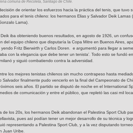
lena comuna de Recoleta, Santiago de Chile.
 decisión de orientar los esfuerzos hacia la práctica del tenis, que tu
ados para el tenis chileno: los hermanos Elias y Salvador Deik Lamas 
 Gonzalo Lama).
 Deik iba obteniendo buenos resultados, en agosto de 1926, un confuso
ión del equipo chileno que disputaría la Copa Mitre en Buenos Aires, a
, yendo Fritz Bierwirth y Carlos Doren. e argumentó para llegar a seme
aba con la elegancia que debe tener un tenista’. Todo esto se fundó en
milanó y siguió combatiendo contra la adversidad.
entre los mejores tenistas chilenos sin mucho contrapeso hasta mediad
Salvador finalmente pudo vencerlo en la final del Campeonato de Chile
róximos seis años. El partido se disputó de noche en el International S
medios de comunicación y entre el público, que repletó las casi mil loc
a de los 20s, los hermanos Deik abandonan el Palestina Sport Club para
llavista, pues así podían tener un mejor desarrollo de su técnica y lo
uió representando a Palestina Sport Club, y a la vez disputando torneo
n Juan Uribe.