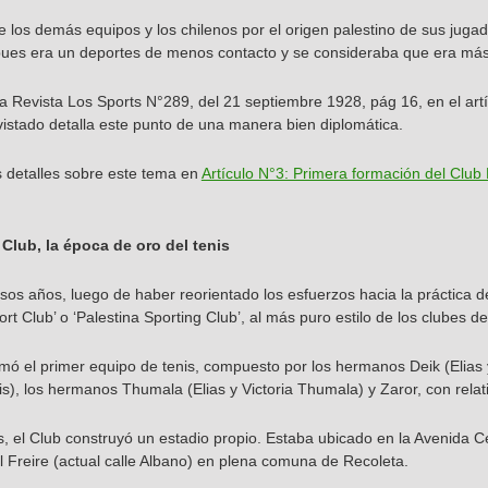
de los demás equipos y los chilenos por el origen palestino de sus jugad
, pues era un deportes de menos contacto y se consideraba que era más 
a Revista Los Sports N°289, del 21 septiembre 1928, pág 16, en el artíc
evistado detalla este punto de una manera bien diplomática.
 detalles sobre este tema en
Artículo N°3: Primera formación del Club 
 Club, la época de oro del tenis
os años, luego de haber reorientado los esfuerzos hacia la práctica del
rt Club’ o ‘Palestina Sporting Club’, al más puro estilo de los clubes de
mó el primer equipo de tenis, compuesto por los hermanos Deik (Elias 
s), los hermanos Thumala (Elias y Victoria Thumala) y Zaror, con relat
 el Club construyó un estadio propio. Estaba ubicado en la Avenida Ce
 Freire (actual calle Albano) en plena comuna de Recoleta.