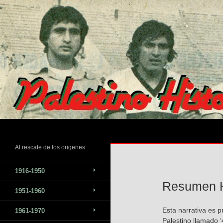
Saltar
al
contenido
Buscar
Al rescate de los origenes
1916-1950
Resumen H
1951-1960
Esta narrativa es 
1961-1970
Palestino llamado ‘