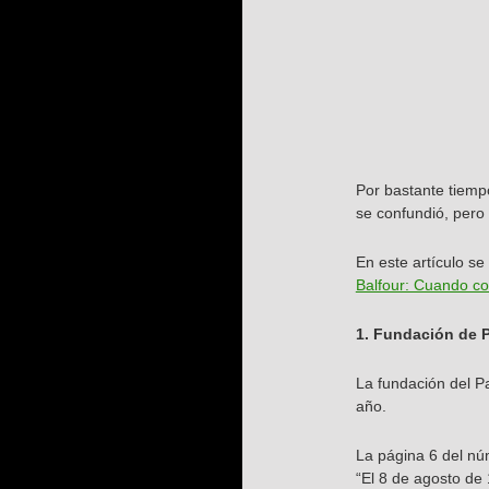
Por bastante tiemp
se confundió, pero
En este artículo se
Balfour: Cuando c
1. Fundación de P
La fundación del P
año.
La página 6 del nú
“El 8 de agosto de