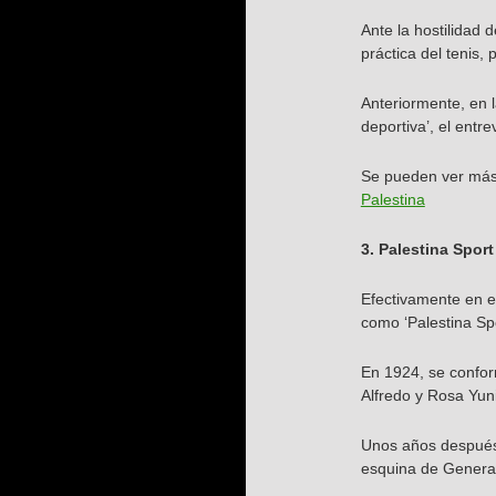
Ante la hostilidad 
práctica del tenis
Anteriormente, en l
deportiva’, el entr
Se pueden ver más
Palestina
3. Palestina Sport
Efectivamente en es
como ‘Palestina Spo
En 1924, se confor
Alfredo y Rosa Yuni
Unos años después,
esquina de General