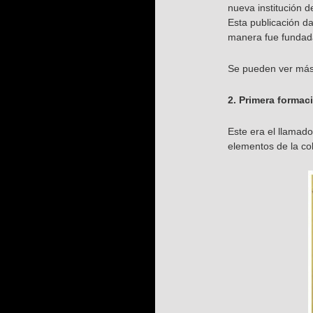
nueva institución d
Esta publicación d
manera fue fundada
Se pueden ver más
2. Primera formac
Este era el llamad
elementos de la col