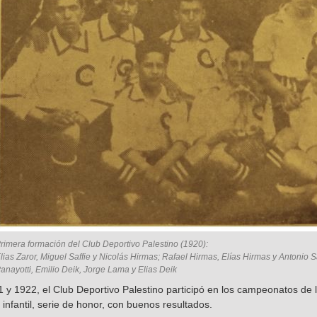
rimera formación del Club Deportivo Palestino (1920):
lias Zaror, Miguel Saffie y Nicolás Hirmas; Rafael Hirmas, Elías Hirmas y Antonio S
anayotti, Emilio Deik, Jorge Lama y Elias Deik
 y 1922, el Club Deportivo Palestino participó en los campeonatos de 
 infantil, serie de honor, con buenos resultados.