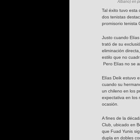
Albano) en p
Tal éxito tuvo esta
dos tenistas destac
promisorio tenista
Justo cuando Elías
trató de su exclus
eliminación directa
estilo que no cuadr
Pero Elías no se a
Elías Deik estuvo 
cuando su hermano 
un chileno en los p
expectativa en los 
ocasión.
A fines de la décad
Club, ubicado en Be
que Fuad Yunis sig
dupla en dobles co