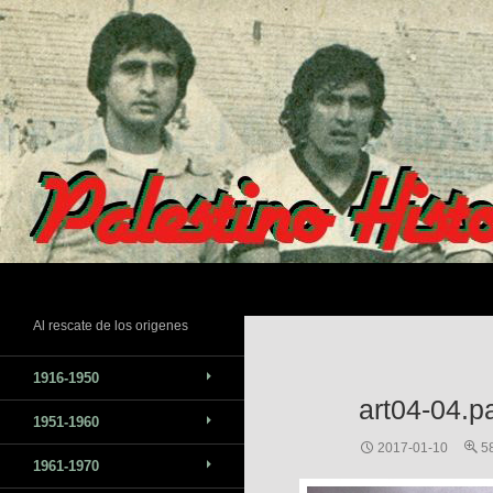
Saltar
al
contenido
Buscar
Al rescate de los origenes
1916-1950
art04-04.p
1951-1960
2017-01-10
5
1961-1970