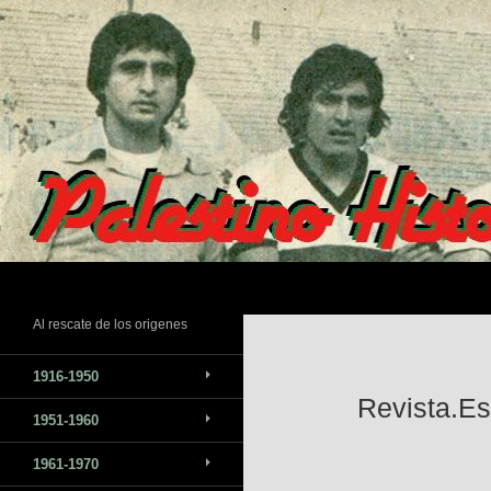
Saltar
al
contenido
Buscar
Al rescate de los origenes
1916-1950
Revista.Es
1951-1960
1961-1970