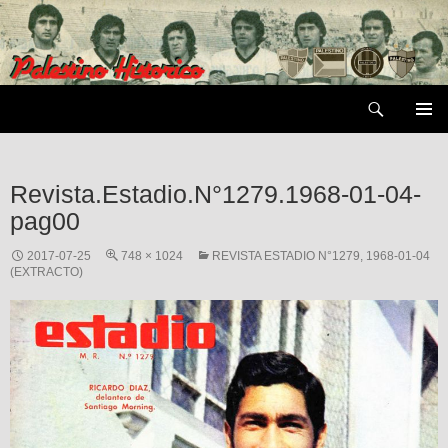
Saltar
al
contenido
Buscar
MENÚ
PRIMAR
Revista.Estadio.N°1279.1968-01-04-
pag00
2017-07-25
748 × 1024
REVISTA ESTADIO N°1279, 1968-01-04
(EXTRACTO)