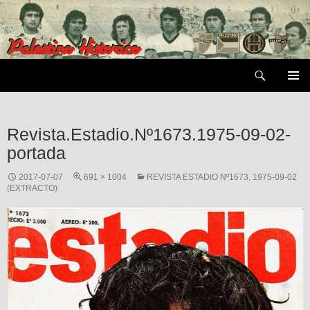
Saltar
al
contenido
Buscar
MENÚ
PRIMAR
Revista.Estadio.Nº1673.1975-09-02-
portada
2017-07-07
691 × 1004
REVISTA ESTADIO Nº1673, 1975-09-02
(EXTRACTO)