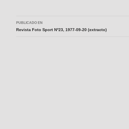
Navegador
PUBLICADO EN
de
Revista Foto Sport Nº23, 1977-09-20 (extracto)
entradas