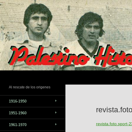
Saltar
al
contenido
Buscar
Al rescate de los origenes
1916-1950
revista.fo
1951-1960
revista.foto.sport
1961-1970