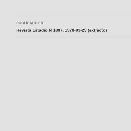
Navegador
PUBLICADO EN
de
Revista Estadio Nº1807, 1978-03-29 (extracto)
entradas