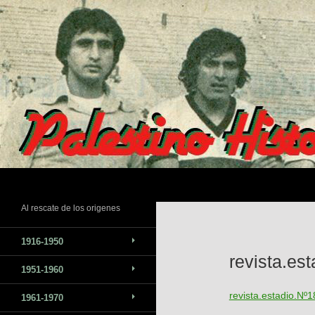
Saltar
al
contenido
Buscar
Al rescate de los origenes
1916-1950
revista.es
1951-1960
revista.estadio.Nº
1961-1970