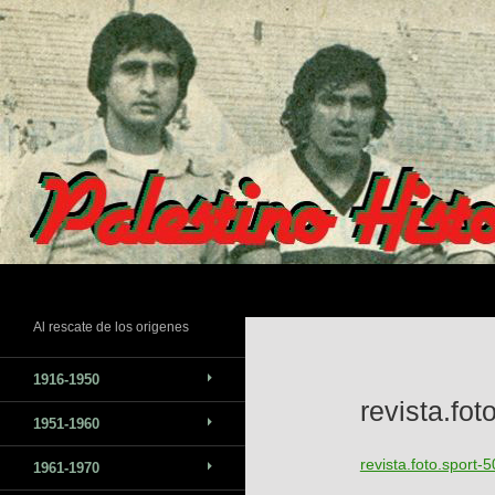
Saltar
al
contenido
Buscar
Al rescate de los origenes
1916-1950
revista.fo
1951-1960
revista.foto.sport
1961-1970