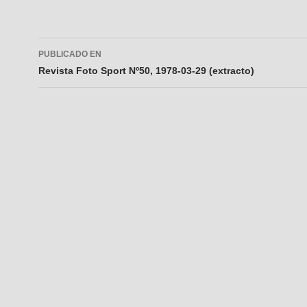
Navegador
PUBLICADO EN
de
Revista Foto Sport Nº50, 1978-03-29 (extracto)
entradas