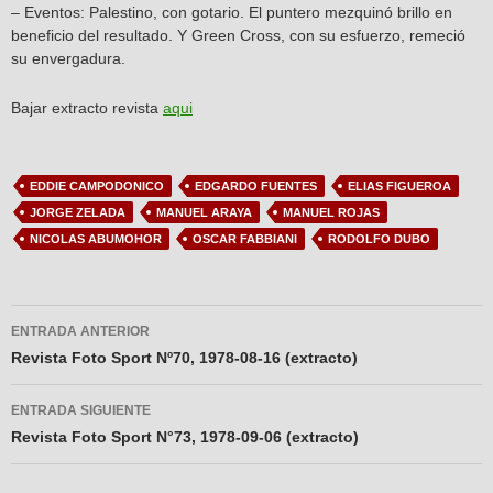
– Eventos: Palestino, con gotario. El puntero mezquinó brillo en
beneficio del resultado. Y Green Cross, con su esfuerzo, remeció
su envergadura.
Bajar extracto revista
aqui
EDDIE CAMPODONICO
EDGARDO FUENTES
ELIAS FIGUEROA
JORGE ZELADA
MANUEL ARAYA
MANUEL ROJAS
NICOLAS ABUMOHOR
OSCAR FABBIANI
RODOLFO DUBO
Navegador
ENTRADA ANTERIOR
de
Revista Foto Sport Nº70, 1978-08-16 (extracto)
entradas
ENTRADA SIGUIENTE
Revista Foto Sport N°73, 1978-09-06 (extracto)