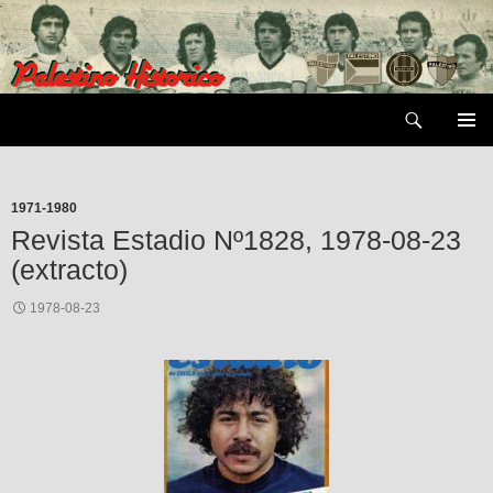
Saltar
al
contenido
Buscar
MENÚ
PRIMAR
1971-1980
Revista Estadio Nº1828, 1978-08-23
(extracto)
1978-08-23