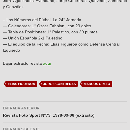
Jara. Agachados: Avendaño, Jorge Contreras, Quevedo, Zamorano
y González.
– Los Números del Fútbol: La 24° Jornada
— Goleadores: 1° Oscar Fabbiani, con 23 goles
— Tabla de Posiciones: 1° Palestino, con 39 puntos
— Unión Española 2-1 Palestino
— El equipo de la Fecha: Elías Figueroa como Defensa Central
Izquierdo
Bajar extracto revista
aqui
ELIAS FIGUEROA
JORGE CONTRERAS
MARCOS OPAZO
Navegador
ENTRADA ANTERIOR
de
Revista Foto Sport N°73, 1978-09-06 (extracto)
entradas
ENTRADA SIGUIENTE