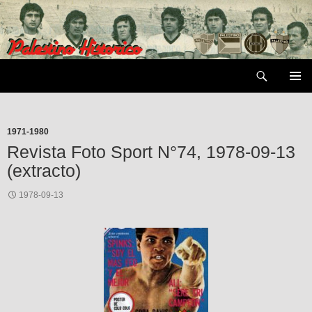
Saltar
al
contenido
Buscar
MENÚ
PRIMAR
1971-1980
Revista Foto Sport N°74, 1978-09-13
(extracto)
1978-09-13