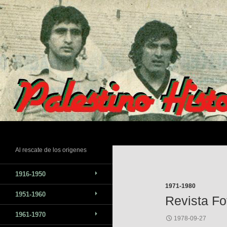
Saltar
al
contenido
Buscar
Al rescate de los origenes
1916-1950
1971-1980
1951-1960
Revista Fo
1961-1970
1978-09-27