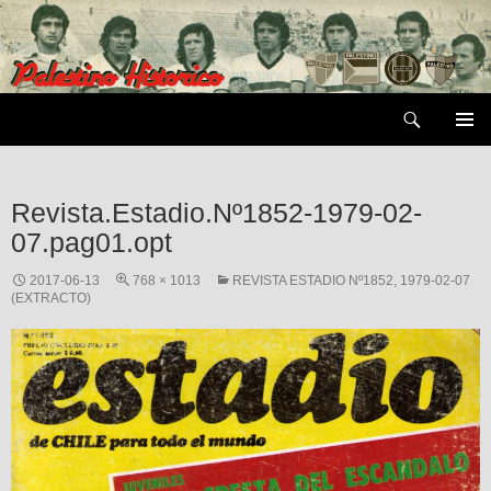
Saltar
al
contenido
Buscar
MENÚ
PRIMAR
Revista.Estadio.Nº1852-1979-02-
07.pag01.opt
2017-06-13
768 × 1013
REVISTA ESTADIO Nº1852, 1979-02-07
(EXTRACTO)