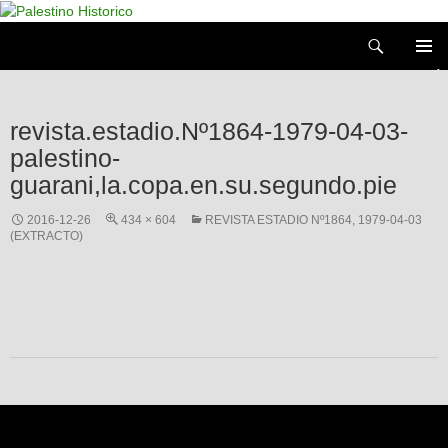
Saltar
al
Buscar
contenido
MENÚ
PRIMAR
revista.estadio.Nº1864-1979-04-03-
palestino-
guarani,la.copa.en.su.segundo.pie
2016-12-26
434 × 604
REVISTA ESTADIO Nº1864, 1979-04-03
(EXTRACTO)