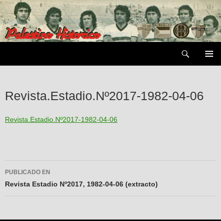
Saltar
al
contenido
Buscar
MENÚ
PRIMAR
Revista.Estadio.Nº2017-1982-04-06
Revista.Estadio.Nº2017-1982-04-06
Navegador
PUBLICADO EN
de
Revista Estadio Nº2017, 1982-04-06 (extracto)
entradas