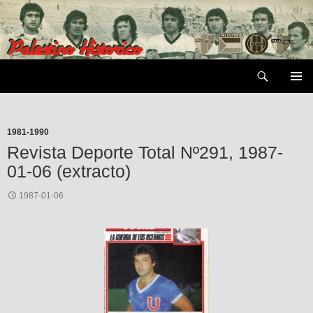
Saltar
al
contenido
Buscar
MENÚ
PRIMAR
1981-1990
Revista Deporte Total Nº291, 1987-
01-06 (extracto)
1987-01-06