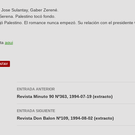
. Jose Sulantay, Gaber Zerené.
Serena. Palestino tocó fondo.
jó Palestino. El romance nunca empezó. Su relación con el president
sta
aqui
NTAY
Navegador
ENTRADA ANTERIOR
de
Revista Minuto 90 Nº363, 1994-07-19 (extracto)
entradas
ENTRADA SIGUIENTE
Revista Don Balon Nº109, 1994-08-02 (extracto)