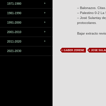
1971-1980
– Balonazos. Citas
– Palestino 0-2 La 
1981-1990
– José Sulantay de
1991-2000
protocolares.
2001-2010
Bajar extracto revi
2011-2020
GABER ZERENE
JOSE SULA
2021-2030