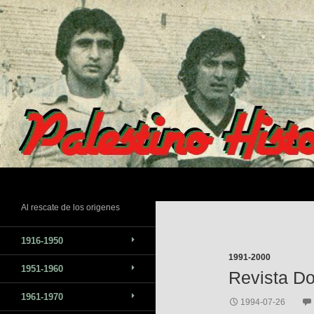
Saltar
al
contenido
Buscar
Al rescate de los origenes
1916-1950
1991-2000
1951-1960
Revista Do
1961-1970
1994-07-26