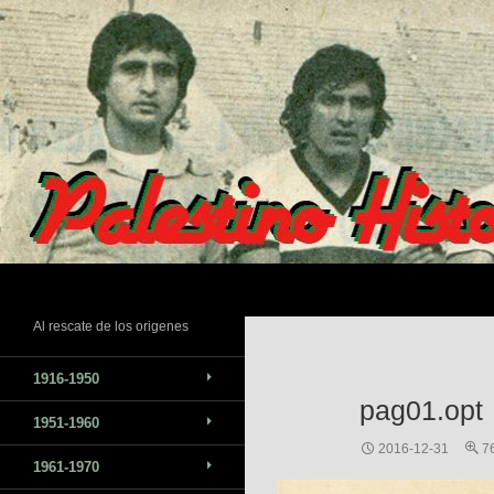
Saltar
al
contenido
Buscar
Al rescate de los origenes
1916-1950
pag01.opt
1951-1960
2016-12-31
7
1961-1970