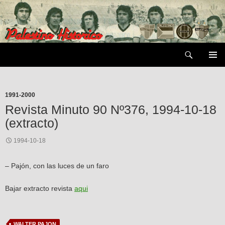
Saltar
al
contenido
Buscar
MENÚ
PRIMAR
1991-2000
Revista Minuto 90 Nº376, 1994-10-18
(extracto)
1994-10-18
– Pajón, con las luces de un faro
Bajar extracto revista
aqui
WALTER PAJON