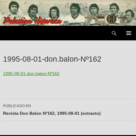
Saltar
al
contenido
Buscar
MENÚ
PRIMAR
1995-08-01-don.balon-Nº162
1995-08-01-don.balon-Nº162
Navegador
PUBLICADO EN
de
Revista Don Balon Nº162, 1995-08-01 (extracto)
entradas