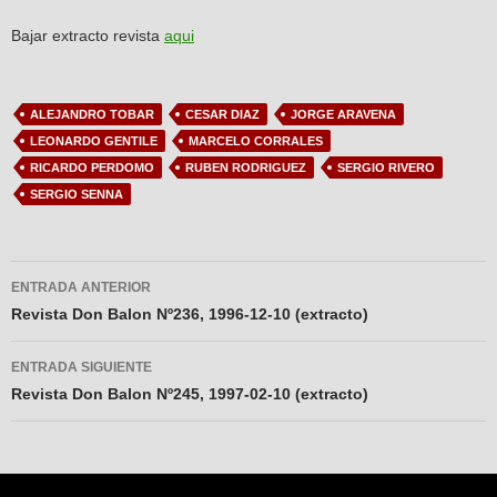
Bajar extracto revista
aqui
ALEJANDRO TOBAR
CESAR DIAZ
JORGE ARAVENA
LEONARDO GENTILE
MARCELO CORRALES
RICARDO PERDOMO
RUBEN RODRIGUEZ
SERGIO RIVERO
SERGIO SENNA
Navegador
ENTRADA ANTERIOR
de
Revista Don Balon Nº236, 1996-12-10 (extracto)
entradas
ENTRADA SIGUIENTE
Revista Don Balon Nº245, 1997-02-10 (extracto)