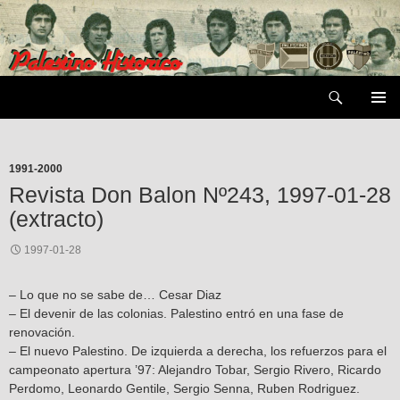
Saltar
al
contenido
Buscar
MENÚ
PRIMAR
1991-2000
Revista Don Balon Nº243, 1997-01-28
(extracto)
1997-01-28
– Lo que no se sabe de… Cesar Diaz
– El devenir de las colonias. Palestino entró en una fase de
renovación.
– El nuevo Palestino. De izquierda a derecha, los refuerzos para el
campeonato apertura ’97: Alejandro Tobar, Sergio Rivero, Ricardo
Perdomo, Leonardo Gentile, Sergio Senna, Ruben Rodriguez.