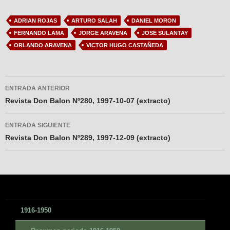
ADRIAN ROJAS
ARTURO SALAH
DANIEL MORON
FERNANDO LAMA
JORGE ARAVENA
JOSE SULANTAY
ORLANDO ARAVENA
VICTOR HUGO CASTAÑEDA
Navegador
ENTRADA ANTERIOR
de
Revista Don Balon Nº280, 1997-10-07 (extracto)
entradas
ENTRADA SIGUIENTE
Revista Don Balon Nº289, 1997-12-09 (extracto)
1916-1950