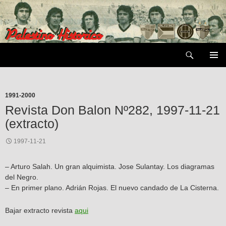
Saltar
al
contenido
Buscar
MENÚ
PRIMAR
1991-2000
Revista Don Balon Nº282, 1997-11-21
(extracto)
1997-11-21
– Arturo Salah. Un gran alquimista. Jose Sulantay. Los diagramas
del Negro.
– En primer plano. Adrián Rojas. El nuevo candado de La Cisterna.
Bajar extracto revista
aqui