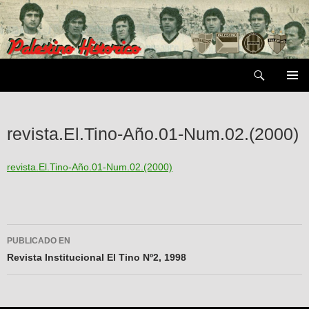
Saltar
al
contenido
Buscar
MENÚ
PRIMAR
revista.El.Tino-Año.01-Num.02.(2000)
revista.El.Tino-Año.01-Num.02.(2000)
Navegador
PUBLICADO EN
de
Revista Institucional El Tino Nº2, 1998
entradas