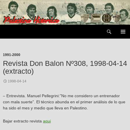
Saltar
al
contenido
Buscar
MENÚ
PRIMAR
1991-2000
Revista Don Balon Nº308, 1998-04-14
(extracto)
1998-04-14
– Entrevista. Manuel Pellegrini:”No me considero un entrenador
con mala suerte”. El técnico abunda en el primer análisis de lo que
ha sido el mes y medio que lleva en Palestino.
Bajar extracto revista
aqui