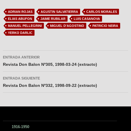
ADRIAN ROJAS
AGUSTIN SALVATIERRA
CARLOS MORALES
ELIAS ABUFON
JAIME RUBILAR
LUIS CASANOVA
MANUEL PELLEGRINI
MIGUEL D'AGOSTINO
PATRICIO NEIRA
YERKO DARLIC
Navegador
ENTRADA ANTERIOR
de
Revista Don Balon Nº305, 1998-03-24 (extracto)
entradas
ENTRADA SIGUIENTE
Revista Don Balon Nº332, 1998-09-22 (extracto)
1916-1950