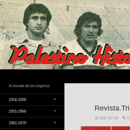
Saltar
al
contenido
Buscar
Al rescate de los origenes
1916-1950
Revista.Tr
1951-1960
2017-07-13
7
1961-1970