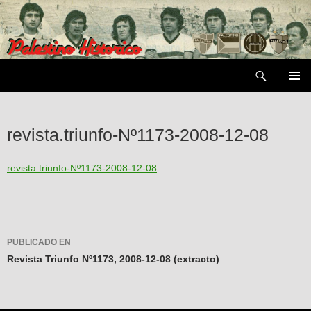
Saltar
al
contenido
Buscar
MENÚ
PRIMAR
revista.triunfo-Nº1173-2008-12-08
revista.triunfo-Nº1173-2008-12-08
Navegador
PUBLICADO EN
de
Revista Triunfo Nº1173, 2008-12-08 (extracto)
entradas