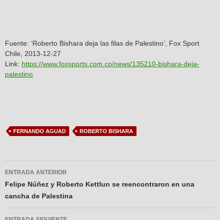
Fuente: ‘Roberto Bishara deja las filas de Palestino’, Fox Sport
Chile, 2013-12-27
Link:
https://www.foxsports.com.co/news/135210-bishara-deja-
palestino
FERNANDO AGUAD
ROBERTO BISHARA
Navegador
ENTRADA ANTERIOR
de
Felipe Núñez y Roberto Kettlun se reencontraron en una
cancha de Palestina
entradas
ENTRADA SIGUIENTE