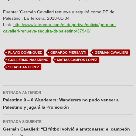
Fuente: ‘Germán Cavalieri renueva y seguirá como DT de
Palestino’, La Tercera, 2018-01-04
Link:
http://www.latercera.com/el-deportivo/noticia/german-
cavalieri-renueva-seguira-dt-palestino/37940/
FLAVIO DOMINGUEZ
GERARDO PIERSANTI
GERMAN CAVALIERI
GUILLERMO NAZARENO
MATIAS CAMPOS LOPEZ
SEBASTIAN PEREZ
Navegador
ENTRADA ANTERIOR
de
Palestino 0 – 0 Wanderers: Wanderers no pudo vencer a
Palestino y jugará la Promoción
entradas
ENTRADA SIGUIENTE
Germán Cavalieri: “El fútbol volvió a arratonarse; el campeón