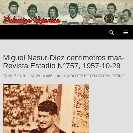
Saltar
al
contenido
Buscar
MENÚ
PRIMAR
Miguel Nasur-Diez centimetros mas-
Revista Estadio N°757, 1957-10-29
2017-04-01
291 × 666
JUGADORES DE ORIGEN PALESTINO