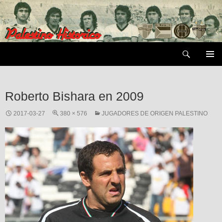
Saltar
al
contenido
Buscar
MENÚ
PRIMAR
Roberto Bishara en 2009
2017-03-27
380 × 576
JUGADORES DE ORIGEN PALESTINO