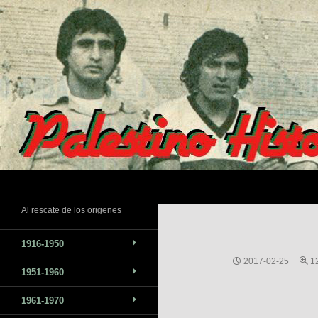
Saltar
al
contenido
Buscar
Al rescate de los origenes
1916-1950
2017-02-25
1
1951-1960
1961-1970