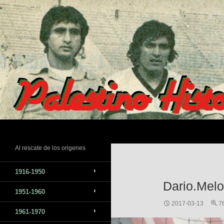
Saltar
al
contenido
Buscar
Al rescate de los origenes
1916-1950
Dario.Melo
1951-1960
2017-03-13
7
1961-1970