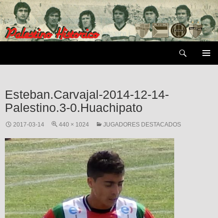
Saltar
al
contenido
Buscar
MENÚ
PRIMAR
Esteban.Carvajal-2014-12-14-
Palestino.3-0.Huachipato
2017-03-14
440 × 1024
JUGADORES DESTACADOS