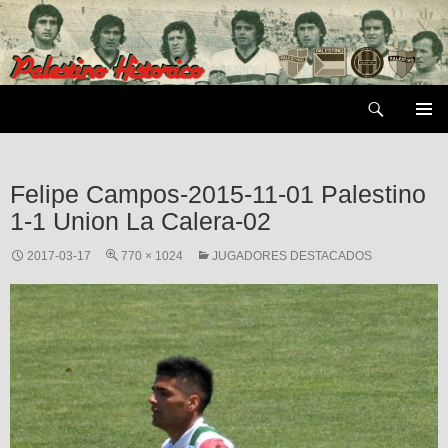
Saltar
al
contenido
Buscar
MENÚ
PRIMAR
Felipe Campos-2015-11-01 Palestino
1-1 Union La Calera-02
2017-03-17
770 × 1024
JUGADORES DESTACADOS