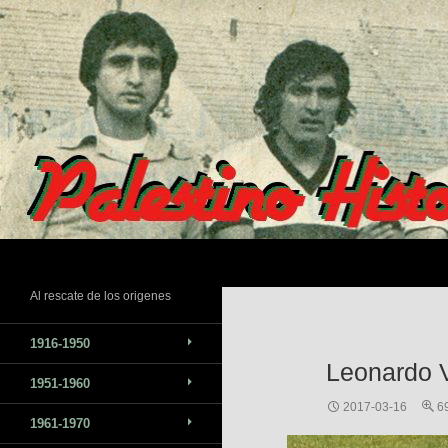
Saltar
al
contenido
Buscar
Al rescate de los origenes
1916-1950
Leonardo V
1951-1960
2017-03-16
6
1961-1970