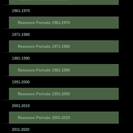
1961-1970
Resumen Periodo 1961-1970
1971-1980
Resumen Periodo 1971-1980
1981-1990
Resumen Periodo 1981-1990
1991-2000
Resumen Periodo 1991-2000
2001-2010
Resumen Periodo 2001-2010
2011-2020