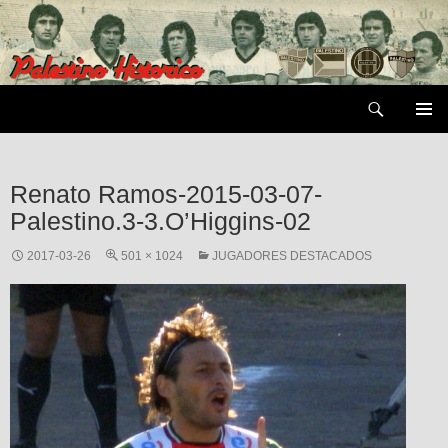
Saltar
al
contenido
Buscar
MENÚ
PRIMAR
Renato Ramos-2015-03-07-
Palestino.3-3.O’Higgins-02
2017-03-26
501 × 1024
JUGADORES DESTACADOS