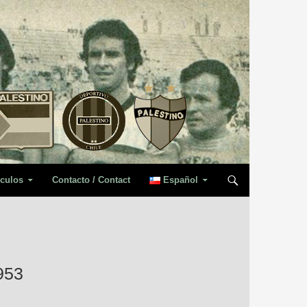
iculos
Contacto / Contact
Español
953