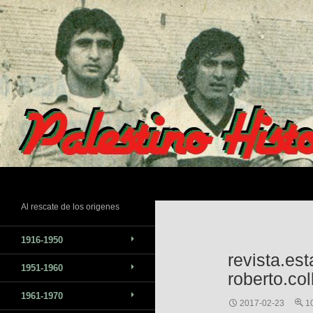
Saltar
al
contenido
Buscar
Al rescate de los origenes
1916-1950
revista.es
1951-1960
roberto.co
1961-1970
2017-02-23
1