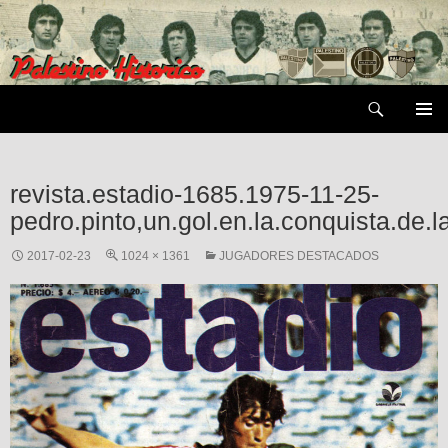
Saltar
al
contenido
Buscar
MENÚ
PRIMAR
revista.estadio-1685.1975-11-25-
pedro.pinto,un.gol.en.la.conquista.de.l
2017-02-23
1024 × 1361
JUGADORES DESTACADOS