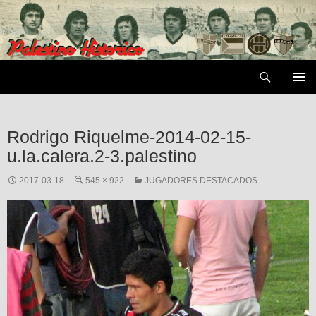
Saltar
al
contenido
Buscar
MENÚ
PRIMAR
Rodrigo Riquelme-2014-02-15-
u.la.calera.2-3.palestino
2017-03-18
545 × 922
JUGADORES DESTACADOS