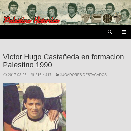
Saltar
al
contenido
Buscar
MENÚ
PRIMAR
Victor Hugo Castañeda en formacion
Palestino 1990
2017-03-26
216 × 417
JUGADORES DESTACADOS