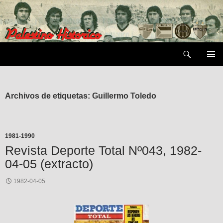
Saltar
al
contenido
Buscar
MENÚ
PRIMAR
Archivos de etiquetas: Guillermo Toledo
1981-1990
Revista Deporte Total Nº043, 1982-
04-05 (extracto)
1982-04-05