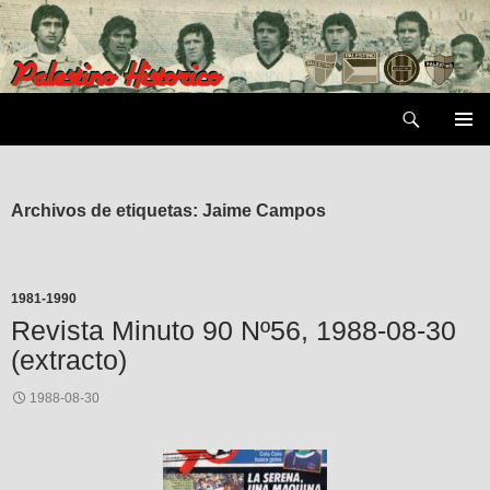
Saltar
al
contenido
Buscar
MENÚ
PRIMAR
Archivos de etiquetas: Jaime Campos
1981-1990
Revista Minuto 90 Nº56, 1988-08-30
(extracto)
1988-08-30