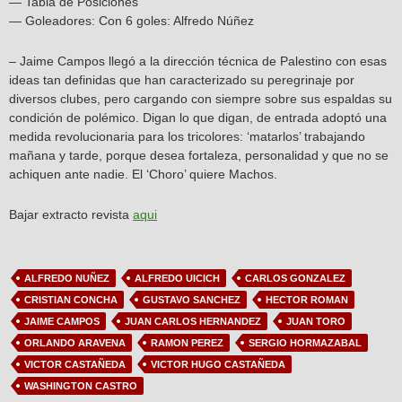
— Tabla de Posiciones
— Goleadores: Con 6 goles: Alfredo Núñez
– Jaime Campos llegó a la dirección técnica de Palestino con esas
ideas tan definidas que han caracterizado su peregrinaje por
diversos clubes, pero cargando con siempre sobre sus espaldas su
condición de polémico. Digan lo que digan, de entrada adoptó una
medida revolucionaria para los tricolores: ‘matarlos’ trabajando
mañana y tarde, porque desea fortaleza, personalidad y que no se
achiquen ante nadie. El ‘Choro’ quiere Machos.
Bajar extracto revista
aqui
ALFREDO NUÑEZ
ALFREDO UICICH
CARLOS GONZALEZ
CRISTIAN CONCHA
GUSTAVO SANCHEZ
HECTOR ROMAN
JAIME CAMPOS
JUAN CARLOS HERNANDEZ
JUAN TORO
ORLANDO ARAVENA
RAMON PEREZ
SERGIO HORMAZABAL
VICTOR CASTAÑEDA
VICTOR HUGO CASTAÑEDA
WASHINGTON CASTRO