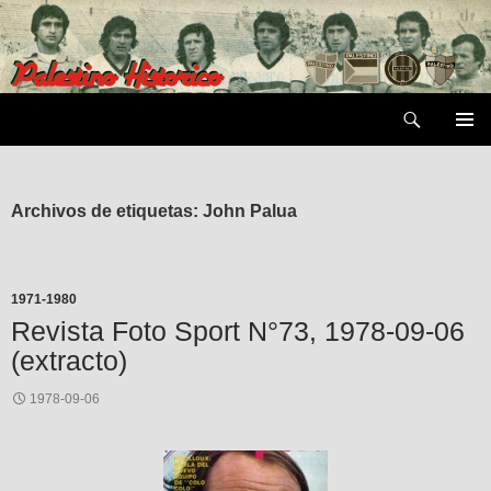
Saltar
al
contenido
Buscar
MENÚ
PRIMAR
Archivos de etiquetas: John Palua
1971-1980
Revista Foto Sport N°73, 1978-09-06
(extracto)
1978-09-06