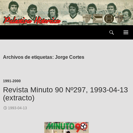
Saltar
al
contenido
Buscar
MENÚ
PRIMAR
Archivos de etiquetas: Jorge Cortes
1991-2000
Revista Minuto 90 Nº297, 1993-04-13
(extracto)
1993-04-13