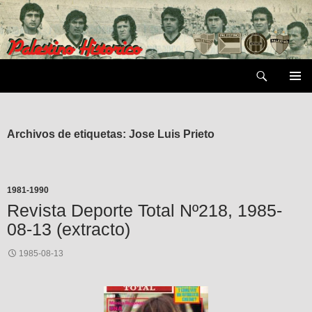
Saltar
al
contenido
Buscar
MENÚ
PRIMAR
Archivos de etiquetas: Jose Luis Prieto
1981-1990
Revista Deporte Total Nº218, 1985-
08-13 (extracto)
1985-08-13