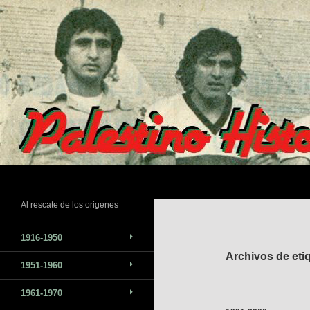
Saltar
al
contenido
Buscar
Al rescate de los origenes
1916-1950
Archivos de eti
1951-1960
1961-1970