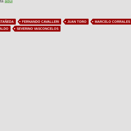
sta
aqui
STAÑEDA
FERNANDO CAVALLERI
JUAN TORO
MARCELO CORRALES
ALDO
SEVERINO VASCONCELOS