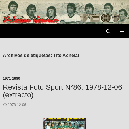
Saltar
al
contenido
Buscar
MENÚ
PRIMAR
Archivos de etiquetas: Tito Achelat
1971-1980
Revista Foto Sport N°86, 1978-12-06
(extracto)
1978-12-06