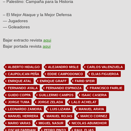
– Palestino: Campaña para la Historia
– El Mejor Ataque y la Mejor Defensa
— Jugadores
— Goleadores
Bajar extracto revista
aqui
Bajar portada revista
aqui
ALBERTO HIDALGO
ALEJANDRO MISLE
CARLOS VALENZUELA
CAUPOLICAN PEÑA
EDDIE CAMPODONICO
ELIAS FIGUEROA
ENRIQUE ATAL
ENRIQUE GRAFF
FARID SFEIR
FERNANDO AYALA
FERNANDO ESPINOZA
FRANCISCO FAIRLIE
GUIDO COPPA
GUILLERMO CAMPOS
ISAAC CASERIA
JORGE TUMA
JORGE ZELADA
LALO ACHELAT
LEONARDO ZAMORA
LUIS LIZAMA
MANUEL ARAYA
MANUEL HERRERA
MANUEL ROJAS
MARCO CORNEZ
MARIO VARAS
MIGUEL NASUR
NICOLAS ABUMOHOR
OSCAR FABBIANI
PEDRO PINTO
RAUL ELIAS