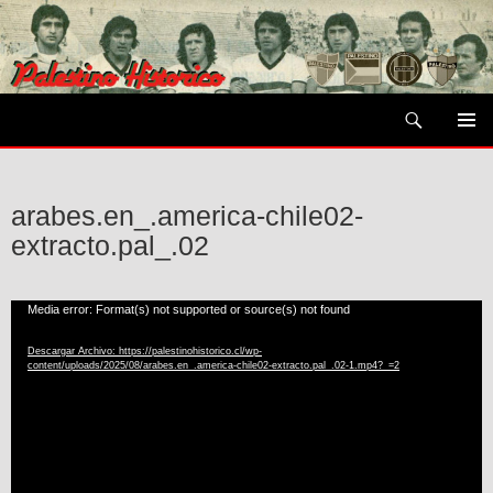
Saltar
al
contenido
Buscar
MENÚ
PRIMAR
arabes.en_.america-chile02-
extracto.pal_.02
Reproductor
Media error: Format(s) not supported or source(s) not found
de
Descargar Archivo: https://palestinohistorico.cl/wp-
Video
content/uploads/2025/08/arabes.en_.america-chile02-extracto.pal_.02-1.mp4?_=2